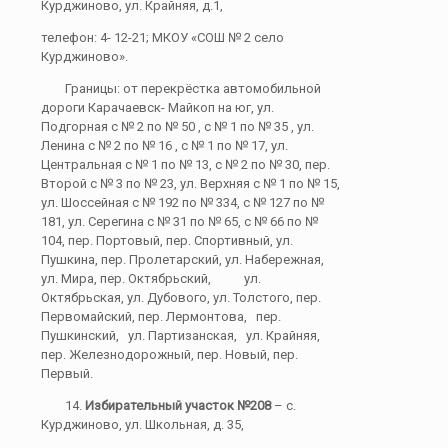
Курджиново, ул. Крайняя, д.1,
телефон: 4- 12-21; МКОУ «СОШ № 2 село
Курджиново».
Границы: от перекрёстка автомобильной
дороги Карачаевск- Майкоп на юг, ул.
Подгорная с № 2 по № 50 , с № 1 по № 35 , ул.
Ленина с № 2 по № 16 , с № 1 по № 17, ул.
Центральная с № 1 по № 13, с № 2 по № 30, пер.
Второй с № 3 по № 23, ул. Верхняя с № 1 по № 15,
ул. Шоссейная с № 192 по № 334, с № 127 по №
181, ул. Серегина с № 31 по № 65, с № 66 по №
104, пер. Портовый, пер. Спортивный, ул.
Пушкина, пер. Пролетарский, ул. Набережная,
ул. Мира, пер. Октябрьский, ул.
Октябрьская, ул. Дубового, ул. Толстого, пер.
Первомайский, пер. Лермонтова, пер.
Пушкинский, ул. Партизанская, ул. Крайняя,
пер. Железнодорожный, пер. Новый, пер.
Первый.
14.
Избирательный участок №208
– с.
Курджиново, ул. Школьная, д. 35,