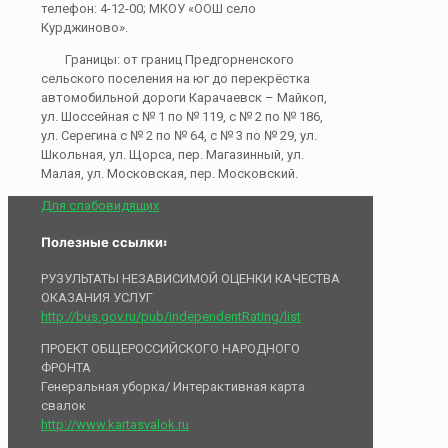
телефон: 4-12-00; МКОУ «ООШ село
Курджиново».
Границы: от границ Предгорненского
сельского поселения на юг до перекрёстка
автомобильной дороги Карачаевск – Майкоп,
ул. Шоссейная с № 1 по № 119, с № 2 по № 186,
ул. Серегина с № 2 по № 64, с № 3 по № 29, ул.
Школьная, ул. Щорса, пер. Магазинный, ул.
Малая, ул. Московская, пер. Московский.
Для слабовидящих
Полезные ссылки:
РУЗУЛЬТАТЫ НЕЗАВИСИМОЙ ОЦЕНКИ КАЧЕСТВА
ОКАЗАНИЯ УСЛУГ
http://bus.gov.ru/pub/independentRating/list
ПРОЕКТ ОБЩЕРОССИЙСКОГО НАРОДНОГО
ФРОНТА
Генеральная уборка/ Интерактивная карта
свалок
http://www.kartasvalok.ru