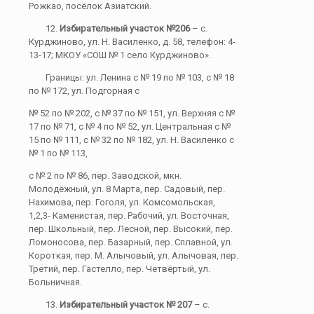
Рожкао, посёлок Азиатский.
12.
Избирательный участок №206
– с.
Курджиново, ул. Н. Василенко, д. 58, телефон: 4-
13-17; МКОУ «СОШ № 1 село Курджиново».
Границы: ул. Ленина с № 19 по № 103, с № 18
по № 172, ул. Подгорная с
№ 52 по № 202, с № 37 по № 151, ул. Верхняя с №
17 по № 71, с № 4 по № 52, ул. Центральная с №
15 по № 111, с № 32 по № 182, ул. Н. Василенко с
№ 1 по № 113,
с № 2 по № 86, пер. Заводской, мкн.
Молодёжный, ул. 8 Марта, пер. Садовый, пер.
Нахимова, пер. Гоголя, ул. Комсомольская,
1,2,3- Каменистая, пер. Рабочий, ул. Восточная,
пер. Школьный, пер. Лесной, пер. Высокий, пер.
Ломоносова, пер. Базарный, пер. Сплавной, ул.
Короткая, пер. М. Алычовый, ул. Алычовая, пер.
Третий, пер. Гастелло, пер. Четвёртый, ул.
Больничная.
13.
Избирательный участок № 207
– с.