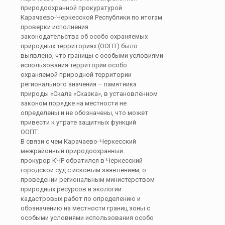
природоохранной прокуратурой
Карачаево-Черкесской Республики по итогам
проверки исполнения
законодательства об особо охраняемых
природных территориях (ООПТ) было
выявлено, что границы с особыми условиями
использования территории особо
охраняемой природной территории
регионального значения – памятника
природы «Скала «Сказка», в установленном
законом порядке на местности не
определены и не обозначены, что может
привести к утрате защитных функций
ООПТ.
В связи с чем Карачаево-Черкесский
межрайонный природоохранный
прокурор КЧР обратился в Черкесский
городской суд с исковым заявлением, о
проведении региональным министерством
природных ресурсов и экологии
кадастровых работ по определению и
обозначению на местности границ зоны с
особыми условиями использования особо