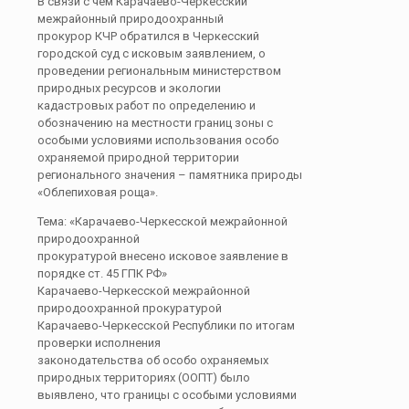
В связи с чем Карачаево-Черкесский
межрайонный природоохранный
прокурор КЧР обратился в Черкесский
городской суд с исковым заявлением, о
проведении региональным министерством
природных ресурсов и экологии
кадастровых работ по определению и
обозначению на местности границ зоны с
особыми условиями использования особо
охраняемой природной территории
регионального значения – памятника природы
«Облепиховая роща».
Тема: «Карачаево-Черкесской межрайонной
природоохранной
прокуратурой внесено исковое заявление в
порядке ст. 45 ГПК РФ»
Карачаево-Черкесской межрайонной
природоохранной прокуратурой
Карачаево-Черкесской Республики по итогам
проверки исполнения
законодательства об особо охраняемых
природных территориях (ООПТ) было
выявлено, что границы с особыми условиями