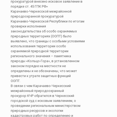
прокуратурой внесено исковое заявление в
порядке ст. 45 ГПК РФ»
Карачаево-Черкесской межрайонной
природоохранной прокуратурой
Карачаево-Черкесской Республики по итогам
проверки исполнения
законодательства об особо охраняемых
природных территориях (ООПТ) было
выявлено, что границы с особыми условиями
использования территории особо
охраняемой природной территории
регионального значения – памятника
природы «Кольцо-Гора», в установленном
законом порядке на местности не
определены и не обозначены, что может
привести к утрате защитных функций
ООПТ.
В связи с чем Карачаево-Черкесский
межрайонный природоохранный
прокурор КЧР обратился в Черкесский
городской суд с исковым заявлением, о
проведении региональным министерством
природных ресурсов и экологии
кадастровых работ по определению и