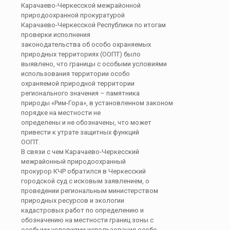
Карачаево-Черкесской межрайонной
природоохранной прокуратурой
Карачаево-Черкесской Республики по итогам
проверки исполнения
законодательства об особо охраняемых
природных территориях (ООПТ) было
выявлено, что границы с особыми условиями
использования территории особо
охраняемой природной территории
регионального значения – памятника
природы «Рим-Гора», в установленном законом
порядке на местности не
определены и не обозначены, что может
привести к утрате защитных функций
ООПТ.
В связи с чем Карачаево-Черкесский
межрайонный природоохранный
прокурор КЧР обратился в Черкесский
городской суд с исковым заявлением, о
проведении региональным министерством
природных ресурсов и экологии
кадастровых работ по определению и
обозначению на местности границ зоны с
особыми условиями использования особо