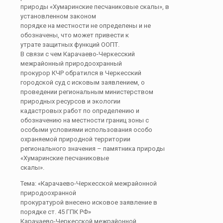
природы «Хумаринские песчаниковые скалы», в
установленном законом
порядке на местности не определены и не
обозначены, что может привести к
утрате защитных функций ООПТ.
В связи с чем Карачаево-Черкесский
межрайонный природоохранный
прокурор КЧР обратился в Черкесский
городской суд с исковым заявлением, о
проведении региональным министерством
природных ресурсов и экологии
кадастровых работ по определению и
обозначению на местности границ зоны с
особыми условиями использования особо
охраняемой природной территории
регионального значения – памятника природы
«Хумаринские песчаниковые
скалы».
Тема: «Карачаево-Черкесской межрайонной
природоохранной
прокуратурой внесено исковое заявление в
порядке ст. 45 ГПК РФ»
Карачаево-Черкесской межрайонной