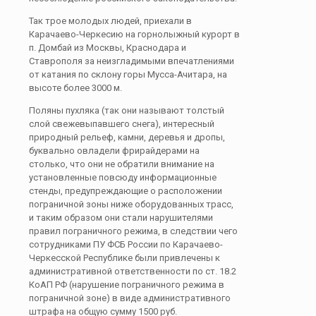
Так трое молодых людей, приехали в
Карачаево-Черкесию на горнолыжный курорт в
п. Домбай из Москвы, Краснодара и
Ставрополя за неизгладимыми впечатлениями
от катания по склону горы Мусса-Ачитара, на
высоте более 3000 м.
Поляны пухляка (так они называют толстый
слой свежевыпавшего снега), интересный
природный рельеф, камни, деревья и дропы,
буквально овладели фрирайдерами на
столько, что они не обратили внимание на
установленные повсюду информационные
стенды, предупреждающие о расположении
пограничной зоны ниже оборудованных трасс,
и таким образом они стали нарушителями
правил пограничного режима, в следствии чего
сотрудниками ПУ ФСБ России по Карачаево-
Черкесской Республике были привлечены к
административной ответственности по ст. 18.2
КоАП РФ (нарушение пограничного режима в
пограничной зоне) в виде административного
штрафа на общую сумму 1500 руб.