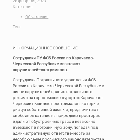
28 февраля, 2023
Категория
Объявления
Теги
ИНФОРМАЦИОННОЕ СООБЩЕНИЕ
Сотрудники
ПУ
ФСБ России по Карачаево-
Черкесской Республике выявляют
нарушителей
–
экстрималов
.
Сотрудники Пограничного управления ФСБ
России по Карачаево-Черкесской Республике в
числе нарушителей правил пограничного
режима на горнолыжных курортах Карачаево-
Черкесии выявляют экстрималов, которые,
рискуя собственной жизнью, предпочитают
свободное катание на природных просторах
вдали от обустроенных трасс и незаконно
въезжают в пограничную зону, попадая под
административную ответственность за
несоблюдение российского законодательства.