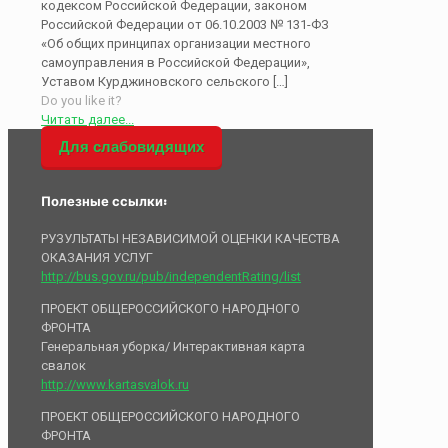
кодексом Российской Федерации, законом
Российской Федерации от 06.10.2003 № 131-ФЗ
«Об общих принципах организации местного
самоуправления в Российской Федерации»,
Уставом Курджиновского сельского
[…]
Do you like it?
Читать далее...
Для слабовидящих
Полезные ссылки:
РУЗУЛЬТАТЫ НЕЗАВИСИМОЙ ОЦЕНКИ КАЧЕСТВА
ОКАЗАНИЯ УСЛУГ
http://bus.gov.ru/pub/independentRating/list
ПРОЕКТ ОБЩЕРОССИЙСКОГО НАРОДНОГО
ФРОНТА
Генеральная уборка/ Интерактивная карта
свалок
http://www.kartasvalok.ru
ПРОЕКТ ОБЩЕРОССИЙСКОГО НАРОДНОГО
ФРОНТА