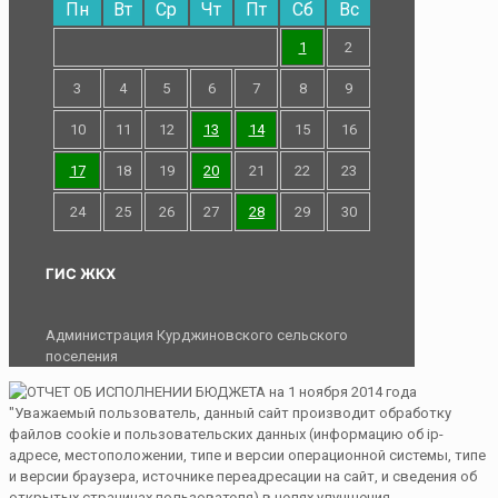
Пн
Вт
Ср
Чт
Пт
Сб
Вс
1
2
3
4
5
6
7
8
9
10
11
12
13
14
15
16
17
18
19
20
21
22
23
24
25
26
27
28
29
30
ГИС ЖКХ
Администрация Курджиновского сельского
поселения
"Уважаемый пользователь, данный сайт производит обработку
файлов cookie и пользовательских данных (информацию об ip-
адресе, местоположении, типе и версии операционной системы, типе
и версии браузера, источнике переадресации на сайт, и сведения об
открытых страницах пользователя) в целях улучшения