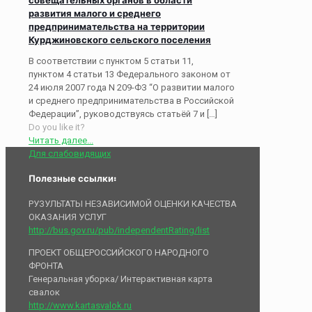
развития малого и среднего
предпринимательства на территории
Курджиновского сельского поселения
В соответствии с пунктом 5 статьи 11,
пунктом 4 статьи 13 Федерального законом от
24 июля 2007 года N 209-ФЗ “О развитии малого
и среднего предпринимательства в Российской
Федерации”, руководствуясь статьёй 7 и
[…]
Do you like it?
Читать далее...
Для слабовидящих
Полезные ссылки:
РУЗУЛЬТАТЫ НЕЗАВИСИМОЙ ОЦЕНКИ КАЧЕСТВА
ОКАЗАНИЯ УСЛУГ
http://bus.gov.ru/pub/independentRating/list
ПРОЕКТ ОБЩЕРОССИЙСКОГО НАРОДНОГО
ФРОНТА
Генеральная уборка/ Интерактивная карта
свалок
http://www.kartasvalok.ru