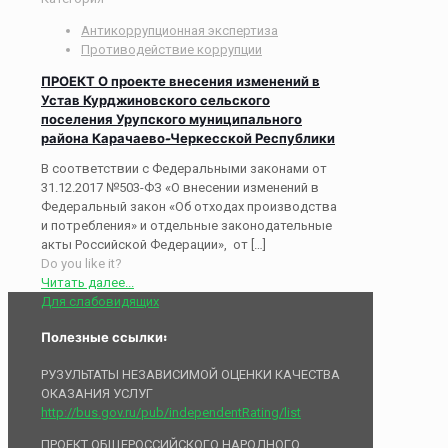
Антикоррупционная экспертиза
Противодействие коррупции
ПРОЕКТ О проекте внесения изменений в
Устав Курджиновского сельского
поселения Урупского муниципального
района Карачаево-Черкесской Республики
В соответствии с Федеральными законами от
31.12.2017 №503-ФЗ «О внесении изменений в
Федеральный закон «Об отходах производства
и потребления» и отдельные законодательные
акты Российской Федерации», от
[…]
Do you like it?
Читать далее...
Для слабовидящих
Полезные ссылки:
РУЗУЛЬТАТЫ НЕЗАВИСИМОЙ ОЦЕНКИ КАЧЕСТВА
ОКАЗАНИЯ УСЛУГ
http://bus.gov.ru/pub/independentRating/list
ПРОЕКТ ОБЩЕРОССИЙСКОГО НАРОДНОГО