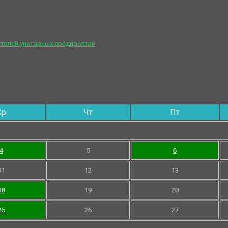
телей унитарных предприятий
Ср
Чт
Пт
4
5
6
11
12
13
18
19
20
25
26
27