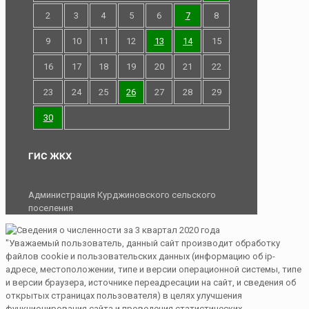
2
3
4
5
6
7
8
9
10
11
12
13
14
15
16
17
18
19
20
21
22
23
24
25
26
27
28
29
30
ГИС ЖКХ
Администрация Курджиновского сельского
поселения
"Уважаемый пользователь, данный сайт производит обработку
файлов cookie и пользовательских данных (информацию об ip-
адресе, местоположении, типе и версии операционной системы, типе
и версии браузера, источнике переадресации на сайт, и сведения об
открытых страницах пользователя) в целях улучшения
функционирования сайта и проведения статистических