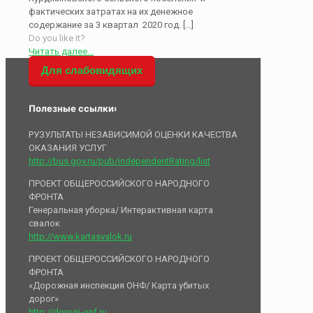
фактических затратах на их денежное
содержание за 3 квартал 2020 год.
[…]
Do you like it?
Читать далее...
Для слабовидящих
Полезные ссылки:
РУЗУЛЬТАТЫ НЕЗАВИСИМОЙ ОЦЕНКИ КАЧЕСТВА
ОКАЗАНИЯ УСЛУГ
http://bus.gov.ru/pub/independentRating/list
ПРОЕКТ ОБЩЕРОССИЙСКОГО НАРОДНОГО
ФРОНТА
Генеральная уборка/ Интерактивная карта
свалок
http://www.kartasvalok.ru
ПРОЕКТ ОБЩЕРОССИЙСКОГО НАРОДНОГО
ФРОНТА
«Дорожная инспекция ОНФ/ Карта убитых
дорог»
http://dorogi-onf.ru