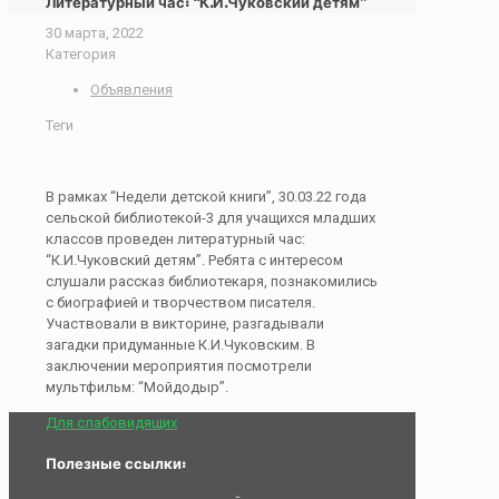
Литературный час: “К.И.Чуковский детям”
30 марта, 2022
Категория
Объявления
Теги
В рамках “Недели детской книги”, 30.03.22 года
сельской библиотекой-3 для учащихся младших
классов проведен литературный час:
“К.И.Чуковский детям”. Ребята с интересом
слушали рассказ библиотекаря, познакомились
с биографией и творчеством писателя.
Участвовали в викторине, разгадывали
загадки придуманные К.И.Чуковским. В
заключении мероприятия посмотрели
мультфильм: “Мойдодыр”.
Для слабовидящих
Полезные ссылки: