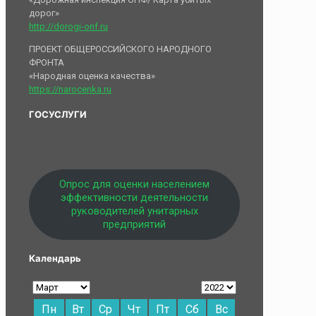
дорог»
http://dorogi-onf.ru
ПРОЕКТ ОБЩЕРОССИЙСКОГО НАРОДНОГО
ФРОНТА
«Народная оценка качества»
https://narocenka.ru
ГОСУСЛУГИ
Опрос для оценки населением
эффективности деятельности
руководителей унитарных
предприятий
Календарь
Пн
Вт
Ср
Чт
Пт
Сб
Вс