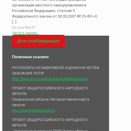
организации местного самоуправления в
Российской Федерации», статьей 5
Федерального закона от 02.03.2007 № 25-ФЗ «О
[…]
Do you like it?
Читать далее...
Для слабовидящих
Полезные ссылки:
РУЗУЛЬТАТЫ НЕЗАВИСИМОЙ ОЦЕНКИ КАЧЕСТВА
ОКАЗАНИЯ УСЛУГ
http://bus.gov.ru/pub/independentRating/list
ПРОЕКТ ОБЩЕРОССИЙСКОГО НАРОДНОГО
ФРОНТА
Генеральная уборка/ Интерактивная карта
свалок
http://www.kartasvalok.ru
ПРОЕКТ ОБЩЕРОССИЙСКОГО НАРОДНОГО
ФРОНТА
«Дорожная инспекция ОНФ/ Карта убитых