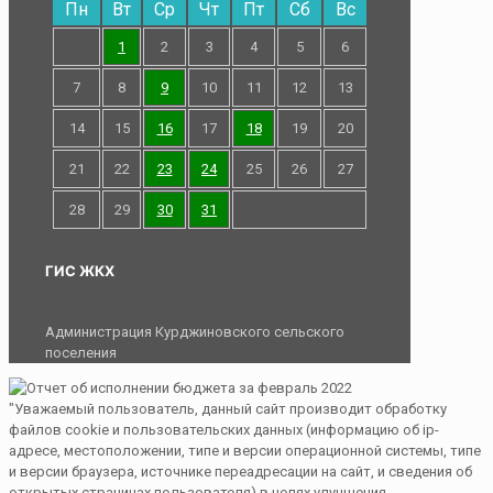
Пн
Вт
Ср
Чт
Пт
Сб
Вс
1
2
3
4
5
6
7
8
9
10
11
12
13
14
15
16
17
18
19
20
21
22
23
24
25
26
27
28
29
30
31
ГИС ЖКХ
Администрация Курджиновского сельского
поселения
"Уважаемый пользователь, данный сайт производит обработку
файлов cookie и пользовательских данных (информацию об ip-
адресе, местоположении, типе и версии операционной системы, типе
и версии браузера, источнике переадресации на сайт, и сведения об
открытых страницах пользователя) в целях улучшения