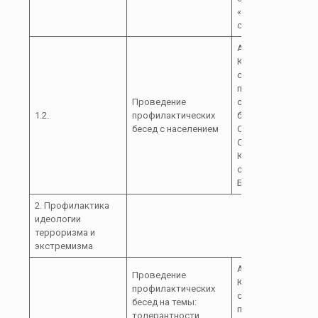
«Зеленчукский» (п
согласованию)
Администрация
Курджиновского
сельского
поселения;
Проведение
сельские
1.2.
профилактических
библиотеки; МКОУ
бесед с населением
СОШ № 1; МКОУ
СОШ №2; ООШ с.
Курджиново; ООШ
с. Псемен; ООШ с.
Бескес;
2. Профилактика
идеологии
терроризма и
экстремизма
Администрация
Проведение
Курджиновского
профилактических
сельского
бесед на темы:
поселения; МВД Р
толерантности,