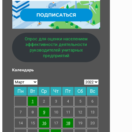
Опрос для оценки населением
эффективности деятельности
руководителей унитарных
предприятий
Календарь
Пн
Вт
Ср
Чт
Пт
Сб
Вс
1
2
3
4
5
6
7
8
9
10
11
12
13
14
15
16
17
18
19
20