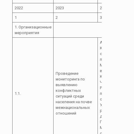
2022
2023
2024
1
2
3
1. Организационные
мероприятия
Администрация
Курджиновского
сельского
поселения; МВД Р
Министерства
внутренних дел по
Проведение
Карачаево-
мониторинга по
Черкесской
выявлению
Республике Отдел
конфликтных
1.1.
полиции по
ситуаций среди
обслуживанию
населения на почве
Урупского
межнациональных
района(место
отношений
дислокации ст.
Преградная)
Межмуниципальн
отдел МВД Росси