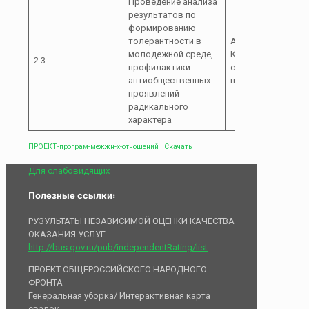
Проведение анализа
результатов по
формированию
толерантности в
Администрация
молодежной среде,
Курджиновского
2.3.
профилактики
сельского
антиобщественных
поселения
проявлений
радикального
характера
ПРОЕКТ-програм-межжн-х-отношений
Скачать
Для слабовидящих
Полезные ссылки:
РУЗУЛЬТАТЫ НЕЗАВИСИМОЙ ОЦЕНКИ КАЧЕСТВА
ОКАЗАНИЯ УСЛУГ
http://bus.gov.ru/pub/independentRating/list
ПРОЕКТ ОБЩЕРОССИЙСКОГО НАРОДНОГО
ФРОНТА
Генеральная уборка/ Интерактивная карта
свалок