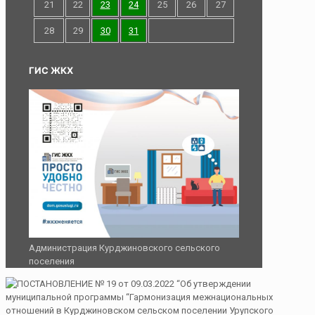
21
22
23
24
25
26
27
28
29
30
31
ГИС ЖКХ
Администрация Курджиновского сельского
поселения