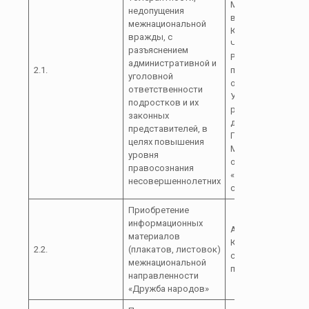
Министерства
недопущения
внутренних дел по
межнациональной
Карачаево-
вражды, с
Черкесской
разъяснением
Республике Отдел
административной и
2.1.
полиции по
уголовной
обслуживанию
ответственности
Урупского
подростков и их
района(место
законных
дислокации ст.
представителей, в
Преградная)
целях повышения
Межмуниципальн
уровня
отдел МВД Росси
правосознания
«Зеленчукский» (п
несовершеннолетних
согласованию)
Приобретение
информационных
Администрация
материалов
Курджиновского
2.2.
(плакатов, листовок)
сельского
межнациональной
поселения
направленности
«Дружба народов»