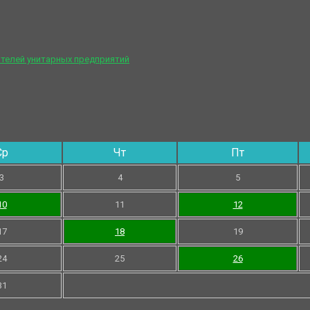
телей унитарных предприятий
Ср
Чт
Пт
3
4
5
10
11
12
17
18
19
24
25
26
31