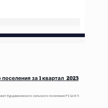
поселения за 1 квартал 2023
ет Курджиновского сельского поселения Р Е Ш И Л: