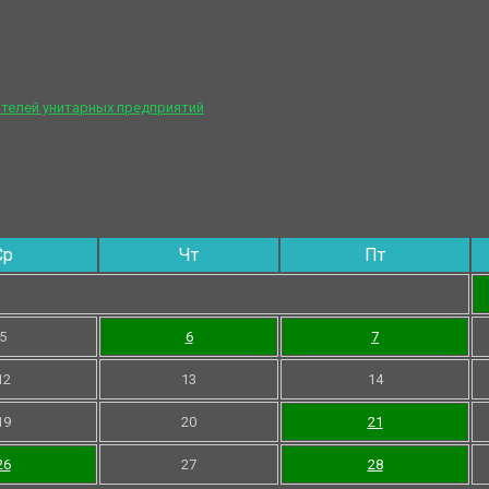
телей унитарных предприятий
Ср
Чт
Пт
5
6
7
12
13
14
19
20
21
26
27
28