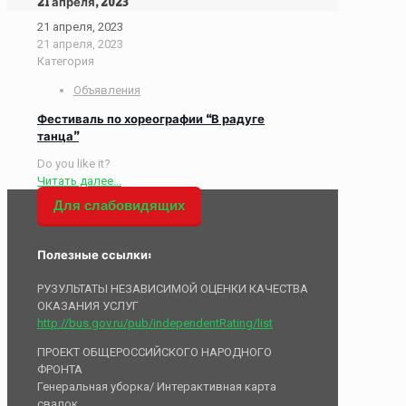
21 апреля, 2023
21 апреля, 2023
21 апреля, 2023
Категория
Объявления
Фестиваль по хореографии “В радуге
танца”
Do you like it?
Читать далее...
Для слабовидящих
Полезные ссылки:
РУЗУЛЬТАТЫ НЕЗАВИСИМОЙ ОЦЕНКИ КАЧЕСТВА
ОКАЗАНИЯ УСЛУГ
http://bus.gov.ru/pub/independentRating/list
ПРОЕКТ ОБЩЕРОССИЙСКОГО НАРОДНОГО
ФРОНТА
Генеральная уборка/ Интерактивная карта
свалок