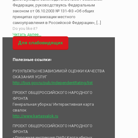
Федерации, руководствуясь Федеральным
законом от 06.10.2003 № 131-ФЗ «Об общих
принципах организации местного
самоуправления в Российской Федерации»,
[…]
Do you like it?
Читать далее...
Для слабовидящих
Полезные ссылки:
РУЗУЛЬТАТЫ НЕЗАВИСИМОЙ ОЦЕНКИ КАЧЕСТВА
ОКАЗАНИЯ УСЛУГ
http://bus.gov.ru/pub/independentRating/list
ПРОЕКТ ОБЩЕРОССИЙСКОГО НАРОДНОГО
ФРОНТА
Генеральная уборка/ Интерактивная карта
свалок
http://www.kartasvalok.ru
ПРОЕКТ ОБЩЕРОССИЙСКОГО НАРОДНОГО
ФРОНТА
«Дорожная инспекция ОНФ/ Карта убитых