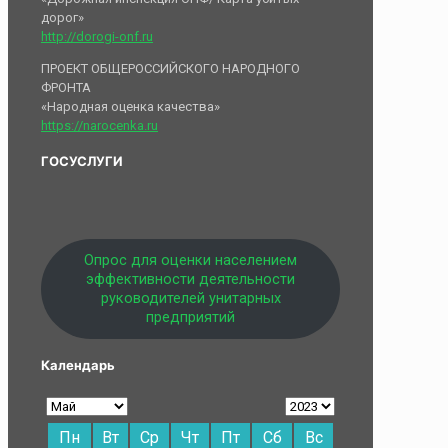
дорог»
http://dorogi-onf.ru
ПРОЕКТ ОБЩЕРОССИЙСКОГО НАРОДНОГО
ФРОНТА
«Народная оценка качества»
https://narocenka.ru
ГОСУСЛУГИ
Опрос для оценки населением
эффективности деятельности
руководителей унитарных
предприятий
Календарь
Пн
Вт
Ср
Чт
Пт
Сб
Вс