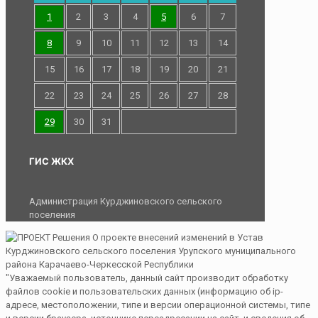
1
2
3
4
5
6
7
8
9
10
11
12
13
14
15
16
17
18
19
20
21
22
23
24
25
26
27
28
29
30
31
ГИС ЖКХ
Администрация Курджиновского сельского
поселения
"Уважаемый пользователь, данный сайт производит обработку
файлов cookie и пользовательских данных (информацию об ip-
адресе, местоположении, типе и версии операционной системы, типе