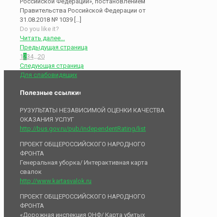
Российской Федерации», постановлением
Правительства Российской Федерации от
31.08.2018 № 1039
[…]
Do you like it?
Читать далее...
Предыдущая страница
1
2
3
4
...
20
Следующая страница
Для слабовидящих
Полезные ссылки:
РУЗУЛЬТАТЫ НЕЗАВИСИМОЙ ОЦЕНКИ КАЧЕСТВА
ОКАЗАНИЯ УСЛУГ
http://bus.gov.ru/pub/independentRating/list
ПРОЕКТ ОБЩЕРОССИЙСКОГО НАРОДНОГО
ФРОНТА
Генеральная уборка/ Интерактивная карта
свалок
http://www.kartasvalok.ru
ПРОЕКТ ОБЩЕРОССИЙСКОГО НАРОДНОГО
ФРОНТА
«Дорожная инспекция ОНФ/ Карта убитых