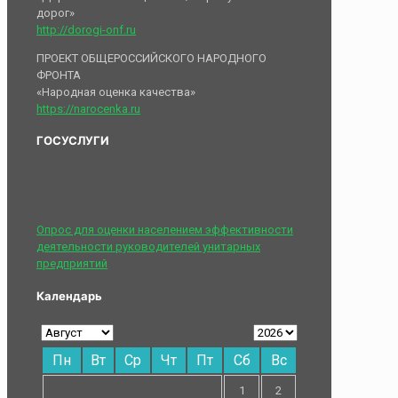
дорог»
http://dorogi-onf.ru
ПРОЕКТ ОБЩЕРОССИЙСКОГО НАРОДНОГО
ФРОНТА
«Народная оценка качества»
https://narocenka.ru
ГОСУСЛУГИ
Опрос для оценки населением эффективности
деятельности руководителей унитарных
предприятий
Календарь
Пн
Вт
Ср
Чт
Пт
Сб
Вс
1
2