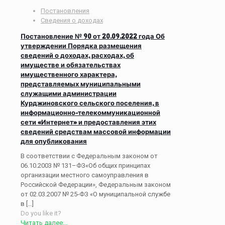
Постановления
Сведения о доходах
Постановление № 90 от 20.09.2022 года Об
утверждении Порядка размещения
сведений о доходах, расходах, об
имуществе и обязательствах
имущественного характера,
представляемых муниципальными
служащими администрации
Курджиновского сельского поселения, в
информационно-телекоммуникационной
сети «Интернет» и предоставления этих
сведений средствам массовой информации
для опубликования
В соответствии с Федеральным законом от
06.10.2003 № 131–ФЗ«Об общих принципах
организации местного самоуправления в
Российской Федерации», Федеральным законом
от 02.03.2007 № 25-ФЗ «О муниципальной службе
в
[…]
Do you like it?
Читать далее...