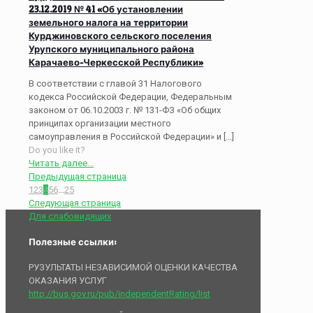
23.12.2019 № 41 «Об установлении
земельного налога на территории
Курджиновского сельского поселения
Урупского муниципального района
Карачаево-Черкесской Республики»
В соответствии с главой 31 Налогового
кодекса Российской Федерации, Федеральным
законом от 06.10.2003 г. № 131-ФЗ «Об общих
принципах организации местного
самоуправления в Российской Федерации» и
[…]
Do you like it?
Читать далее...
Предыдущая страница
1
2
3
4
5
6
...
25
Следующая страница
Для слабовидящих
Полезные ссылки:
РУЗУЛЬТАТЫ НЕЗАВИСИМОЙ ОЦЕНКИ КАЧЕСТВА
ОКАЗАНИЯ УСЛУГ
http://bus.gov.ru/pub/independentRating/list