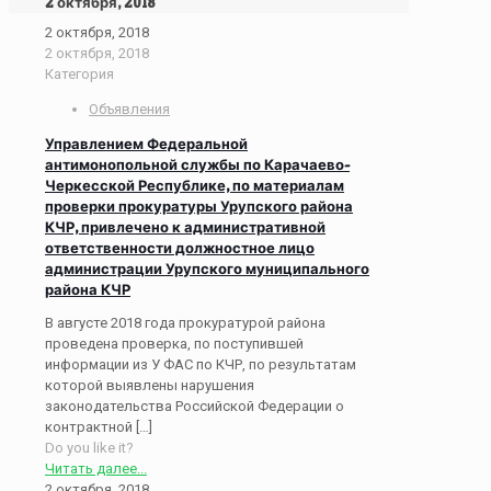
2 октября, 2018
2 октября, 2018
2 октября, 2018
Категория
Объявления
Управлением Федеральной
антимонопольной службы по Карачаево-
Черкесской Республике, по материалам
проверки прокуратуры Урупского района
КЧР, привлечено к административной
ответственности должностное лицо
администрации Урупского муниципального
района КЧР
В августе 2018 года прокуратурой района
проведена проверка, по поступившей
информации из У ФАС по КЧР, по результатам
которой выявлены нарушения
законодательства Российской Федерации о
контрактной
[…]
Do you like it?
Читать далее...
2 октября, 2018