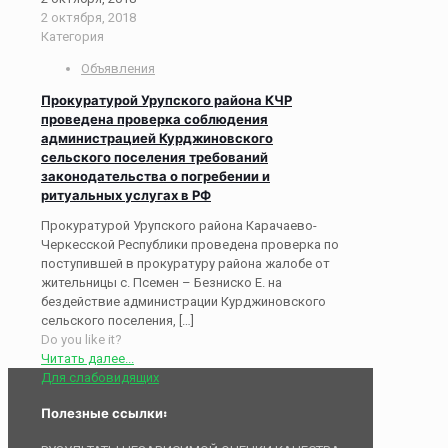
2 октября, 2018
Категория
Объявления
Прокуратурой Урупского района КЧР
проведена проверка соблюдения
администрацией Курджиновского
сельского поселения требований
законодательства о погребении и
ритуальных услугах в РФ
Прокуратурой Урупского района Карачаево-
Черкесской Республики проведена проверка по
поступившей в прокуратуру района жалобе от
жительницы с. Псемен – Безниско Е. на
бездействие администрации Курджиновского
сельского поселения,
[…]
Do you like it?
Читать далее...
Для слабовидящих
Полезные ссылки: