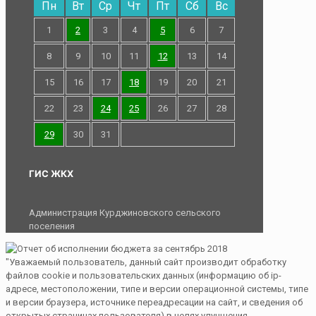
Пн
Вт
Ср
Чт
Пт
Сб
Вс
1
2
3
4
5
6
7
8
9
10
11
12
13
14
15
16
17
18
19
20
21
22
23
24
25
26
27
28
29
30
31
ГИС ЖКХ
Администрация Курджиновского сельского
поселения
"Уважаемый пользователь, данный сайт производит обработку
файлов cookie и пользовательских данных (информацию об ip-
адресе, местоположении, типе и версии операционной системы, типе
и версии браузера, источнике переадресации на сайт, и сведения об
открытых страницах пользователя) в целях улучшения