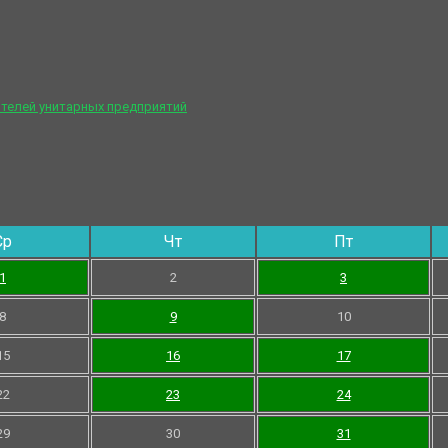
телей унитарных предприятий
Ср
Чт
Пт
1
2
3
8
9
10
15
16
17
22
23
24
29
30
31