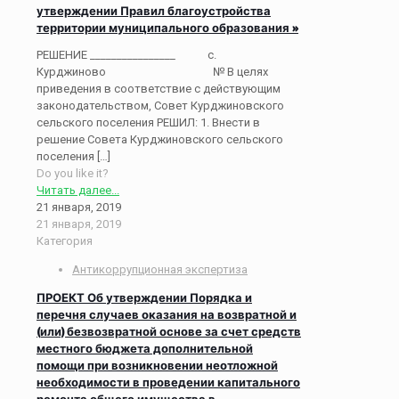
утверждении Правил благоустройства
территории муниципального образования »
РЕШЕНИЕ ________________ с.
Курджиново № В целях
приведения в соответствие с действующим
законодательством, Совет Курджиновского
сельского поселения РЕШИЛ: 1. Внести в
решение Совета Курджиновского сельского
поселения
[…]
Do you like it?
Читать далее...
21 января, 2019
21 января, 2019
Категория
Антикоррупционная экспертиза
ПРОЕКТ Об утверждении Порядка и
перечня случаев оказания на возвратной и
(или) безвозвратной основе за счет средств
местного бюджета дополнительной
помощи при возникновении неотложной
необходимости в проведении капитального
ремонта общего имущества в