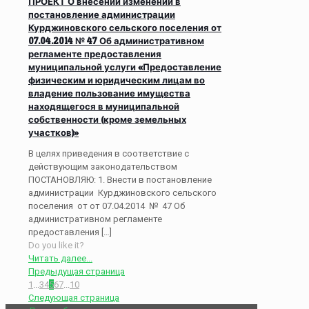
ПРОЕКТ О внесении изменений в
постановление администрации
Курджиновского сельского поселения от
07.04.2014 № 47 Об административном
регламенте предоставления
муниципальной услуги «Предоставление
физическим и юридическим лицам во
владение пользование имущества
находящегося в муниципальной
собственности (кроме земельных
участков)»
В целях приведения в соответствие с
действующим законодательством
ПОСТАНОВЛЯЮ: 1. Внести в постановление
администрации Курджиновского сельского
поселения от от 07.04.2014 № 47 Об
административном регламенте
предоставления
[…]
Do you like it?
Читать далее...
Предыдущая страница
1
...
3
4
5
6
7
...
10
Следующая страница