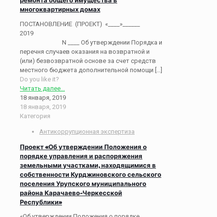
многоквартирных домах
ПОСТАНОВЛЕНИЕ (ПРОЕКТ) «____»______
2019
N ____ Об утверждении Порядка и
перечня случаев оказания на возвратной и
(или) безвозвратной основе за счет средств
местного бюджета дополнительной помощи
[…]
Do you like it?
Читать далее...
18 января, 2019
18 января, 2019
Категория
Антикоррупционная экспертиза
Проект «Об утверждении Положения о
порядке управления и распоряжения
земельными участками, находящимися в
собственности Курджиновского сельского
поселения Урупского муниципального
района Карачаево-Черкесской
Республики»
«Об утверждении Положения о порядке