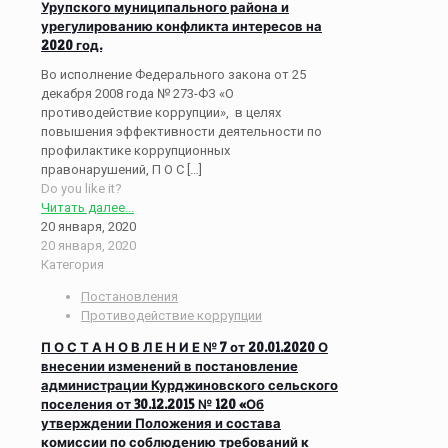
Урупского муниципального района и
урегулированию конфликта интересов на
2020 год.
Во исполнение Федерального закона от 25
декабря 2008 года № 273-ФЗ «О
противодействие коррупции», в целях
повышения эффективности деятельности по
профилактике коррупционных
правонарушений, П О С
[…]
Do you like it?
Читать далее...
20 января, 2020
20 января, 2020
Категория
Постановления
Противодействие коррупции
П О С Т А Н О В Л Е Н И Е № 7 от 20.01.2020 О
внесении изменений в постановление
администрации Курджиновского сельского
поселения от 30.12.2015 № 120 «Об
утверждении Положения и состава
комиссии по соблюдению требований к