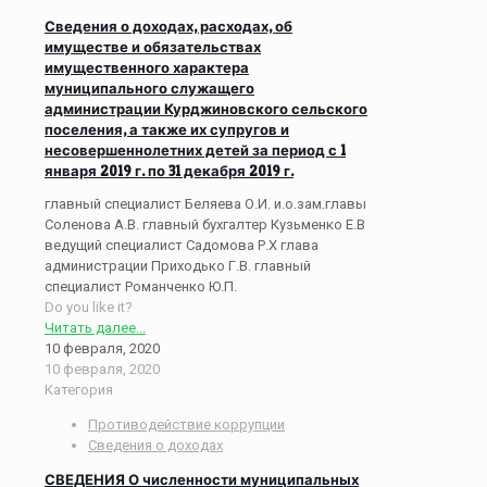
Сведения о доходах, расходах, об
имуществе и обязательствах
имущественного характера
муниципального служащего
администрации Курджиновского сельского
поселения, а также их супругов и
несовершеннолетних детей за период с 1
января 2019 г. по 31 декабря 2019 г.
главный специалист Беляева О.И. и.о.зам.главы
Соленова А.В. главный бухгалтер Кузьменко Е.В
ведущий специалист Садомова Р.Х глава
администрации Приходько Г.В. главный
специалист Романченко Ю.П.
Do you like it?
Читать далее...
10 февраля, 2020
10 февраля, 2020
Категория
Противодействие коррупции
Сведения о доходах
СВЕДЕНИЯ О численности муниципальных