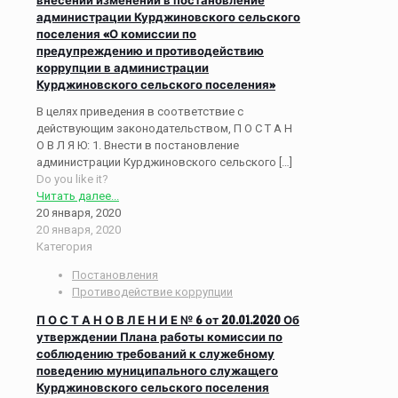
администрации Курджиновского сельского
поселения «О комиссии по
предупреждению и противодействию
коррупции в администрации
Курджиновского сельского поселения»
В целях приведения в соответствие с
действующим законодательством, П О С Т А Н
О В Л Я Ю: 1. Внести в постановление
администрации Курджиновского сельского
[…]
Do you like it?
Читать далее...
20 января, 2020
20 января, 2020
Категория
Постановления
Противодействие коррупции
П О С Т А Н О В Л Е Н И Е № 6 от 20.01.2020 Об
утверждении Плана работы комиссии по
соблюдению требований к служебному
поведению муниципального служащего
Курджиновского сельского поселения